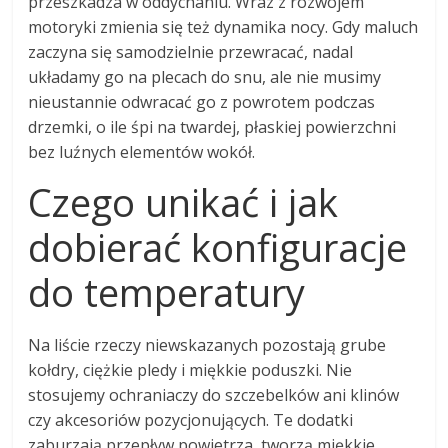
przeszkadza w oddychaniu. Wraz z rozwojem
motoryki zmienia się też dynamika nocy. Gdy maluch
zaczyna się samodzielnie przewracać, nadal
układamy go na plecach do snu, ale nie musimy
nieustannie odwracać go z powrotem podczas
drzemki, o ile śpi na twardej, płaskiej powierzchni
bez luźnych elementów wokół.
Czego unikać i jak
dobierać konfiguracje
do temperatury
Na liście rzeczy niewskazanych pozostają grube
kołdry, ciężkie pledy i miękkie poduszki. Nie
stosujemy ochraniaczy do szczebelków ani klinów
czy akcesoriów pozycjonujących. Te dodatki
zaburzają przepływ powietrza, tworzą miękkie