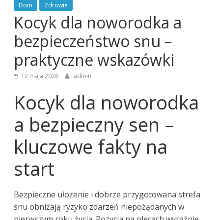
Dom
Zdrowie
Kocyk dla noworodka a
bezpieczeństwo snu –
praktyczne wskazówki
12 maja 2026
admin
Kocyk dla noworodka
a bezpieczny sen –
kluczowe fakty na
start
Bezpieczne ułożenie i dobrze przygotowana strefa
snu obniżają ryzyko zdarzeń niepożądanych w
pierwszym roku życia. Pozycja na plecach wyraźnie