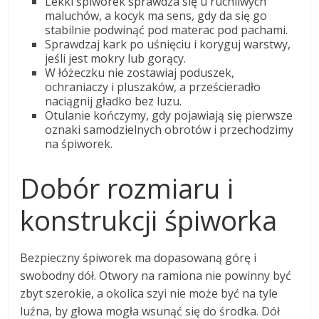
Lekki śpiworek sprawdza się u ruchliwych
maluchów, a kocyk ma sens, gdy da się go
stabilnie podwinąć pod materac pod pachami.
Sprawdzaj kark po uśnięciu i koryguj warstwy,
jeśli jest mokry lub gorący.
W łóżeczku nie zostawiaj poduszek,
ochraniaczy i pluszaków, a prześcieradło
naciągnij gładko bez luzu.
Otulanie kończymy, gdy pojawiają się pierwsze
oznaki samodzielnych obrotów i przechodzimy
na śpiworek.
Dobór rozmiaru i
konstrukcji śpiworka
Bezpieczny śpiworek ma dopasowaną górę i
swobodny dół. Otwory na ramiona nie powinny być
zbyt szerokie, a okolica szyi nie może być na tyle
luźna, by głowa mogła wsunąć się do środka. Dół