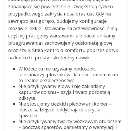
zapadające się powierzchnie i zwiększają ryzyko
przypadkowego zakrycia nosa oraz ust. Gdy na
zewnątrz jest gorąco, budujemy konfiguracje
możliwie lekkie i stawiamy na przewiewność. Zimą
częściej pracujemy warstwami, ale nadal unikamy
przegrzewania i zachowujemy odsłoniętą głowę
oraz szyję. Stała kontrola komfortu poprzez dotyk
na karku to prosty i skuteczny nawyk.
W łóżeczku nie używamy poduszek,
ochraniaczy, pluszaków i klinów – minimalizm
to realne bezpieczeństwo.
Nie przykrywamy głowy i nie zakładamy
kapturów do snu – szyja i twarz pozostają
odkryte.
Nie stosujemy ciężkich pledów ani kołder –
lepsze są lżejsze, oddychające okrycia i
śpiworki.
Nie przykrywamy twarzy wózkowym otulaczem
– podczas spacerów pamiętamy o wentylacji i