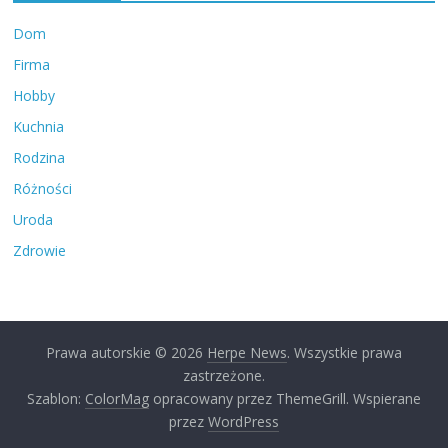
Dom
Firma
Hobby
Kuchnia
Rodzina
Różności
Uroda
Zdrowie
Prawa autorskie © 2026
Herpe News
. Wszystkie prawa
zastrzeżone.
Szablon:
ColorMag
opracowany przez ThemeGrill. Wspierane
przez
WordPress