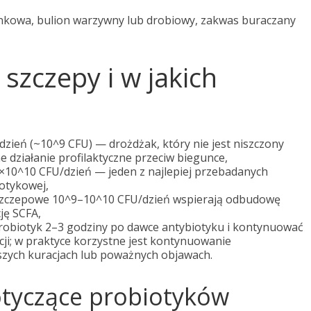
iankowa, bulion warzywny lub drobiowy, zakwas buraczany
szczepy i w jakich
zień (~10^9 CFU) — drożdżak, który nie jest niszczony
 działanie profilaktyczne przeciw biegunce,
10^10 CFU/dzień — jeden z najlepiej przebadanych
otykowej,
szczepowe 10^9–10^10 CFU/dzień wspierają odbudowę
ję SCFA,
probiotyk 2–3 godziny po dawce antybiotyku i kontynuować
cji; w praktyce korzystne jest kontynuowanie
ższych kuracjach lub poważnych objawach.
tyczące probiotyków