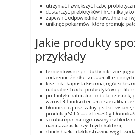
utrzymać i zwiększyć liczbę probiotyczn
dostarczyć prebiotyków i błonnika jako 
zapewnić odpowiednie nawodnienie i wy
uniknąć pokarmów, które promują patog
Jakie produkty sp
przykłady
fermentowane produkty mleczne: jogurt 
codzienne źródło
Lactobacillus
i innych
kiszonki: kapusta kiszona, ogórki kiszo
naturalne źródło probiotyków i polifeno
prebiotyki naturalne: cebula, czosnek, 
wzrost
Bifidobacterium
i
Faecalibacte
błonnik rozpuszczalny: płatki owsiane, 
produkcji SCFA — cel 25–30 g błonnika/
skrobia oporna: ugotowany i schłodzon
namnażanie korzystnych bakterii,
chude białko i lekkostrawne węglowoda