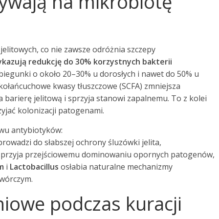
ływają na mikrobiotę
jelitowych, co nie zawsze odróżnia szczepy
kazują redukcję do 30% korzystnych bakterii
 biegunki o około 20–30% u dorosłych i nawet do 50% u
tkołańcuchowe kwasy tłuszczowe (SCFA) zmniejsza
 barierę jelitową i sprzyja stanowi zapalnemu. To z kolei
zyjać kolonizacji patogenami.
wu antybiotyków:
rowadzi do słabszej ochrony śluzówki jelita,
 sprzyja przejściowemu dominowaniu opornych patogenów,
m
i
Lactobacillus
osłabia naturalne mechanizmy
twórczym.
niowe podczas kuracji