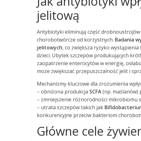
Jak antybiotyki wp
jelitową
Antybiotyki eliminują część drobnoustrojów 
chorobotwórcze od korzystnych.
Badania wy
jelitowych
, co zwiększa ryzyko wystąpienia
dzieci. Ubytek szczepów produkujących kró
zaopatrzenie enterocytów w energię, osłabia
może zwiększać przepuszczalność jelit i spr
Mechanizmy kluczowe dla zrozumienia wpły
– obniżona produkcja
SCFA
(np. maślanów) p
– zmniejszenie różnorodności mikrobiomu
– utrata szczepów takich jak
Bifidobacteriu
konkurencyjne przeciw bakteriom chorobo
Główne cele żywie