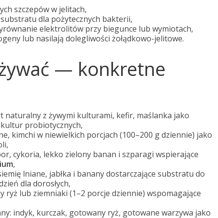
ych szczepów w jelitach,
substratu dla pożytecznych bakterii,
równanie elektrolitów przy biegunce lub wymiotach,
eny lub nasilają dolegliwości żołądkowo-jelitowe.
ożywać — konkretne
naturalny z żywymi kulturami, kefir, maślanka jako
 kultur probiotycznych,
ne, kimchi w niewielkich porcjach (100–200 g dziennie) jako
li,
por, cykoria, lekko zielony banan i szparagi wspierające
rium
,
siemię lniane, jabłka i banany dostarczające substratu do
dzień dla dorosłych,
y ryż lub ziemniaki (1–2 porcje dziennie) wspomagające
ny: indyk, kurczak, gotowany ryż, gotowane warzywa jako