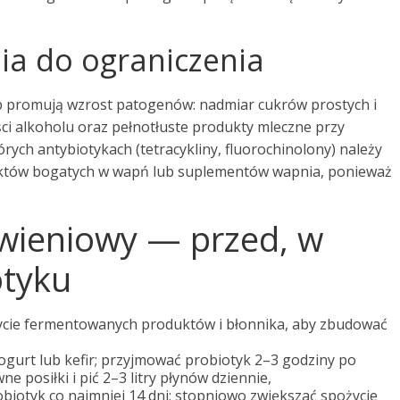
ia do ograniczenia
ub promują wzrost patogenów: nadmiar cukrów prostych i
ości alkoholu oraz pełnotłuste produkty mleczne przy
rych antybiotykach (tetracykliny, fluorochinolony) należy
któw bogatych w wapń lub suplementów wapnia, ponieważ
ywieniowy — przed, w
otyku
ożycie fermentowanych produktów i błonnika, aby zbudować
jogurt lub kefir; przyjmować probiotyk 2–3 godziny po
e posiłki i pić 2–3 litry płynów dziennie,
obiotyk co najmniej 14 dni; stopniowo zwiększać spożycie